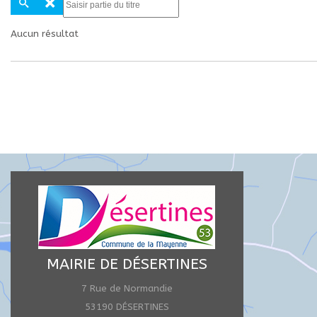
partie
du
Aucun résultat
titre
MAIRIE DE DÉSERTINES
7 Rue de Normandie
53190 DÉSERTINES