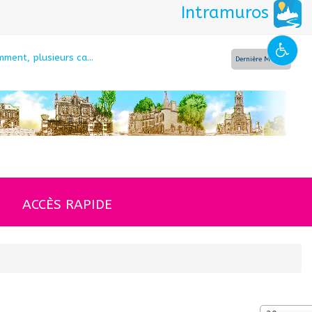
Intramuros
ment, plusieurs ca...
La gendarmerie al
Dernière Minute
ACCÈS RAPIDE
Affichage