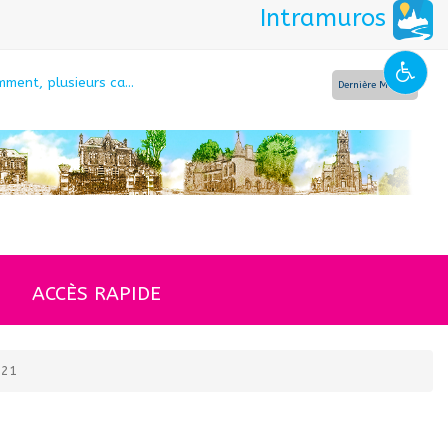
Intramuros
ment, plusieurs ca...
La gendarmerie al
Dernière Minute
ACCÈS RAPIDE
021