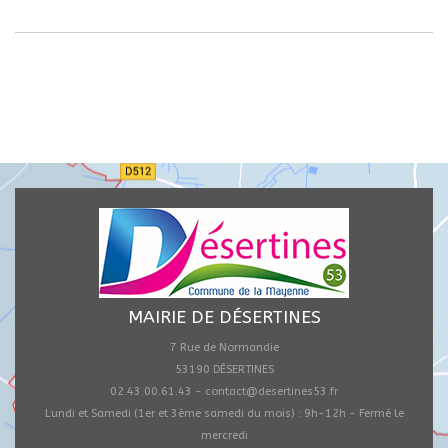
MAIRIE DE DÉSERTINES
7 Rue de Normandie
53190 DÉSERTINES
02.43.00.61.43 - contact@desertines53.fr
Lundi et Samedi (1er et 3ème samedi du mois) : 9h-12h - Fermé le
mercredi