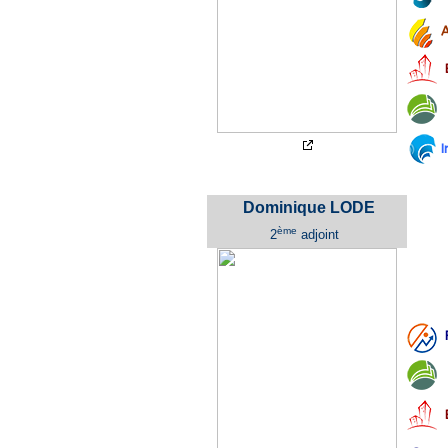
A
I
Dominique LODE
ème
2
adjoint