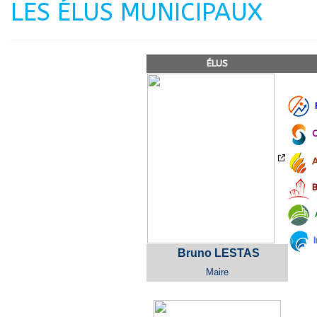
LES ÉLUS MUNICIPAUX
ÉLUS
F
C
A
B
Bruno LESTAS
Maire