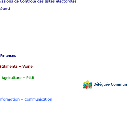
ssions de Contrôle des listes électorales
éant)
Finances
Bâtiments - Voirie
Agriculture - PLUi
Déléguée Communaut
nformation - Communication