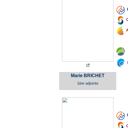
C
A
I
Marie BRICHET
1ère
adjointe
C