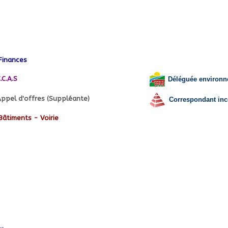
Finances
.C.A.S
Déléguée environn
ppel d'offres (Suppléante)
Correspondant inc
Bâtiments - Voirie