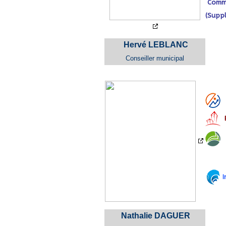
Commi
(Suppl
Hervé LEBLANC
Conseiller municipal
I
Nathalie DAGUER