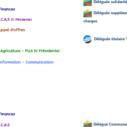
Déléguée solidarité
Finances
Déléguée suppléan
.C.A.S
(V. Présidente)
charges
ppel d'offres
Déléguée titulaire 
Agriculture - PLUi (V. Présidente)
nformation - Communication
Finances
Délégué Communauta
.C.A.S