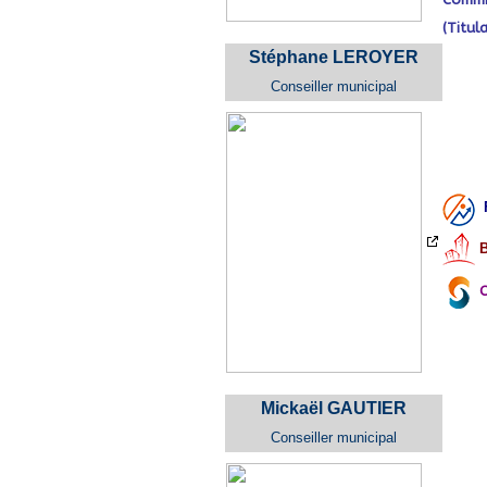
(Titula
Stéphane LEROYER
Conseiller municipal
F
B
C
Mickaël GAUTIER
Conseiller municipal