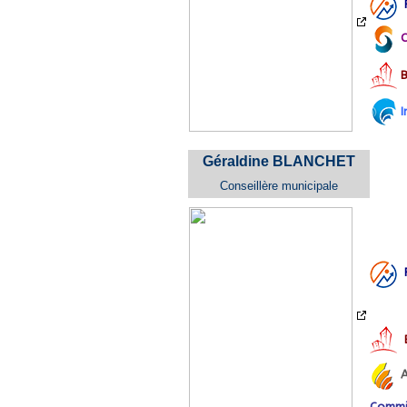
C
B
I
Géraldine BLANCHET
Conseillère municipale
A
Commis