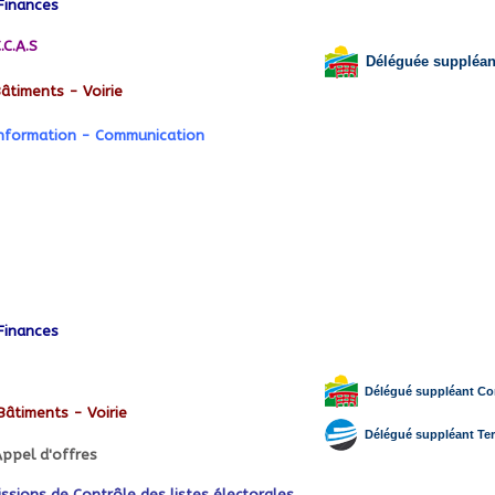
Finances
.C.A.S
Déléguée suppléan
âtiments - Voirie
nformation - Communication
Finances
Délégué suppléant Co
Bâtiments - Voirie
Délégué suppléant Terr
ppel d'offres
sions de Contrôle des listes électorales