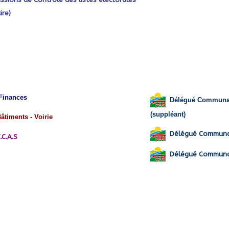
ire)
inances
Délégué Communaut
(suppléant)
âtiments - Voirie
Délégué Communau
.C.A.S
Délégué Communau